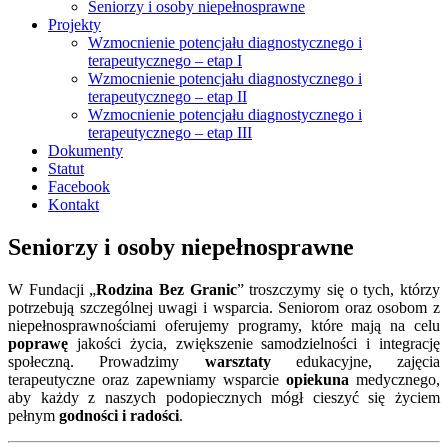
Seniorzy i osoby niepełnosprawne
Projekty
Wzmocnienie potencjału diagnostycznego i
terapeutycznego – etap I
Wzmocnienie potencjału diagnostycznego i
terapeutycznego – etap II
Wzmocnienie potencjału diagnostycznego i
terapeutycznego – etap III
Dokumenty
Statut
Facebook
Kontakt
Seniorzy i osoby niepełnosprawne
W Fundacji „
Rodzina Bez Granic
” troszczymy się o tych, którzy
potrzebują szczególnej uwagi i wsparcia. Seniorom oraz osobom z
niepełnosprawnościami oferujemy programy, które mają na celu
poprawę
jakości życia, zwiększenie samodzielności i integrację
społeczną. Prowadzimy
warsztaty
edukacyjne, zajęcia
terapeutyczne oraz zapewniamy wsparcie
opiekuna
medycznego,
aby każdy z naszych podopiecznych mógł cieszyć się życiem
pełnym
godności i radości
.