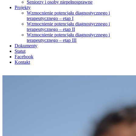
Seniorzy i osoby niepełnosprawne
Projekty
Wzmocnienie potencjału diagnostycznego i
terapeutycznego – etap I
Wzmocnienie potencjału diagnostycznego i
terapeutycznego – etap II
Wzmocnienie potencjału diagnostycznego i
terapeutycznego – etap III
Dokumenty
Statut
Facebook
Kontakt